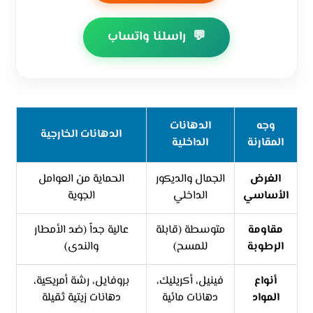
💬
راسلنا واتساب
وجه
الدهانات
الدهانات الخارجية
المقارنة
الداخلية
الغرض
الجمال والديكور
الحماية من العوامل
الأساسي
الداخلي
الجوية
مقاومة
متوسطة (قابلة
عالية جداً (ضد الأمطار
الرطوبة
للمسح)
والندى)
أنواع
فينيل، أكريليك،
بروفايل، رشة أمريكية،
المواد
دهانات مائية
دهانات زيتية ثقيلة