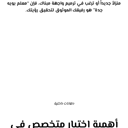
منزلاً جديداً أو ترغب في ترميم واجهة مبناك، فإن “معلم بويه
جدة” هو رفيقك الموثوق لتحقيق رؤيتك.
دهانات داخلية
أهمية اختيار متخصص في