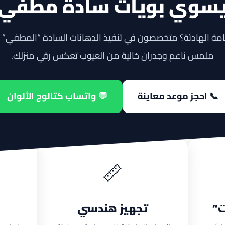
سوي بويات سادة مطفي
مة الهادئة؟ متخصصون في تنفيذ الدهانات السادة “المطفي” ب
ملمس ناعم وجدران خالية من العيوب تعكس رقي منزلك.
📞 احجز موعد معاينة
💬 واتساب كتالوج الألوان
📏
”
تجهيز هندسي