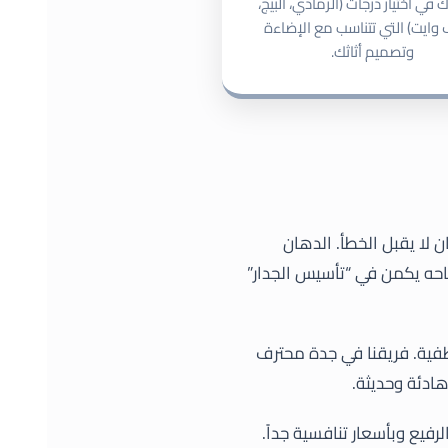
في اختيار درجات (الرمادي، البيج،
وايت) التي تتناسب مع الإضاءة
وتصميم أثاثك.
ت العمل
نغطي مدينة جدة
باكملها
ا متاح لمساعدتك على
ن لا يقبل الخطأ. الدهان
لسبت إلى الجمعة
 نجاحه يكمن في “تأسيس الجدار”
طفية. فريقنا في جدة محترف
ادئة وحديثة.
فيع وبأسعار تنافسية جداً.