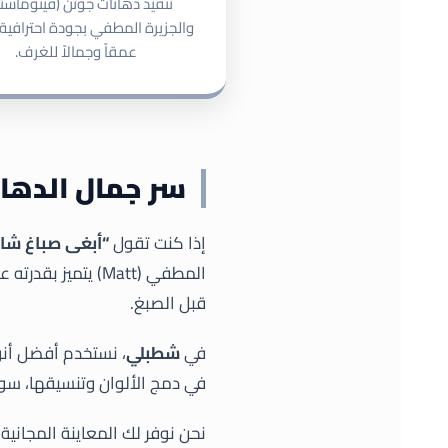
تنفيذ دهانات جوتن (فينوماست
والجزيرة المطفي بجودة احترافي
عمقاً وجمالاً للغرف.
شطبلي
عناوين مفيدة
نحن في شركة شطبلي
الصفحة
ا
سر جمال الدها
نقدّم حلول متكاملة في
الرئيسية
معلم 
أعمال الدهانات
إذا كنت تقول
“أبغى صباغ شاط
والتشطيبات الداخلية
تشطيبات
تشطي
المطفي (Matt) يت
والخارجية، ونعتمد على
خارجية
داخلي
قبل الصبغ.
التخطيط المتقن والتنفيذ
الاحترافي لنضمن أعلى
في
شطبلي
، نستخدم أفضل أنو
مستويات الجودة والالتزام
في دمج الألوان وتنسيقها، سوا
في جميع مشاريعنا.
نحن نوفر لك المعاينة المجاني