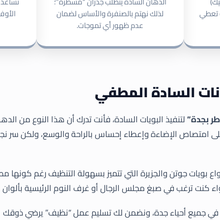
يك)
الدهان السادة يتطلب جدران “مسطرة”؛
نساعدك 
ة تعطي
لذلك نهتم بالصنفرة والأساس لضمان
الأوف 
عدم ظهور أي تموجات.
عنوان
ساعا
فضل
شركة شطبلي
دعمن
نات السادة المطفي
جرافيت
للدهانات
مدار 24 ساعة في اليوم.
مدينة جدة بالمملكه
ر بجدة”
لتنفيذ البويات السادة، فأنت تدرك أن هذا النوع من الدها
السعودية
بات
من ا
ميز بقدرته على امتصاص الإضاءة وإعطاء إحساس بالراحة والوسع، ولكن سر
ة
٠٥٦٦١٧١١٢٠
info@shatably.site
اع بويات جوتن والجزيرة التي تتميز بسهولة التنظيف رغم كونها م
ء كنت ترغب في صبغ مجلس الرجال أو غرف النوم الرئيسية بألوان ه
ة في جميع أحياء جدة، ونضمن لك تسليم عمل “نظيف” يرضي ذوقك الر