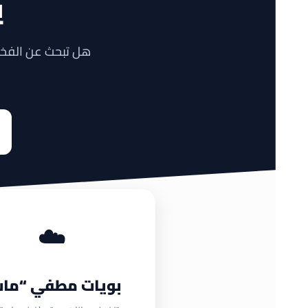
ي
هل تبحث عن الفخا
☁️
بويات مطفي “مات
ابدأ مشروع جديد اليوم .