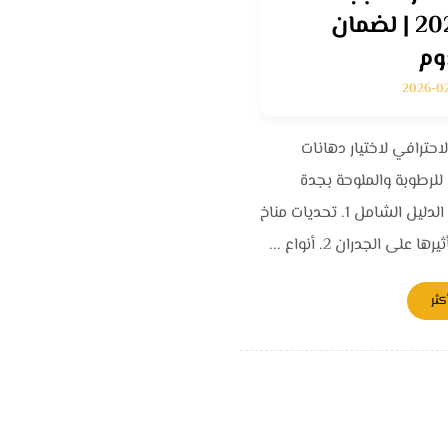
2026 | لضمان
عنوان
ساعا
وم
2026-0
فضل
شركة شطبلي
دعمن
جرافيت
للدهانات
مدار 24 ساعة في اليوم.
لاحترافي لاختيار دهانات
مدينة جدة بالمملكه
للرطوبة والملوحة بجدة
السعودية
بات
من ا
فهرس الدليل الشامل 1. تحديات مناخ
ة
٠٥٦٦١٧١١٢٠
ا على الجدران 2. أنواع ...
info@shatably.site
كثر