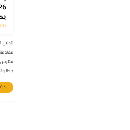
شطبلي
عناوين مفيدة
يد
2-25
نحن في شركة شطبلي
الصفحة
ا
نقدّم حلول متكاملة في
الرئيسية
معلم 
الدليل ا
أعمال الدهانات
مقاومة 
والتشطيبات الداخلية
تشطيبات
تشطي
والخارجية، ونعتمد على
خارجية
داخلي
جدة وتأثيره
التخطيط المتقن والتنفيذ
الاحترافي لنضمن أعلى
اقرأ أ
مستويات الجودة والالتزام
في جميع مشاريعنا.