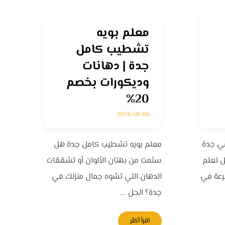
معلم بويه
تشطيب كامل
اتصل بنا اليوم
جدة | دهانات
وديكورات بخصم
20%
ت العمل
نغطي مدينة جدة
2026-01-06
باكملها
ا متاح لمساعدتك على
في جدة
معلم بويه تشطيب كامل جدة هل
ا هل تعلم
سئمت من بهتان الألوان أو تشققات
سرعة في
الدهان التي تشوه جمال منزلك في
لسبت إلى الجمعة
جدة؟ الحل ...
اقرأ أكثر