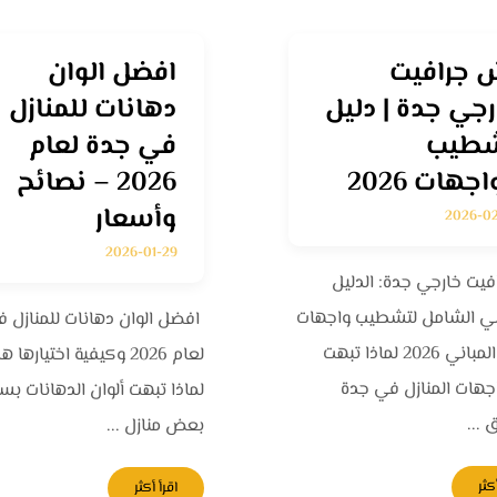
 جرافيت
افضل الوان
رجي جدة | دليل
دهانات للمنازل
طيب
في جدة لعام
اجهات 2026
2026 – نصائح
وأسعار
2026-0
عنوان
ساعا
2026-01-29
يت خارجي جدة: الدليل
فضل
شركة شطبلي
دعمن
ي الشامل لتشطيب واجهات
افضل الوان دهانات للمنازل 
جرافيت
للدهانات
مدار 24 ساعة في اليوم.
الفلل والمباني 2026 لماذا تبهت
لعام 2026 وكيفية اختياره
مدينة جدة بالمملكه
اجهات المنازل في جدة
لماذا تبهت ألوان الدهانات ب
السعودية
بات
من ا
...
بعض منازل ...
ة
٠٥٦٦١٧١١٢٠
كثر
اقرأ أكثر
info@shatably.site