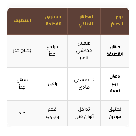
نوع
المظهر
مستوى
التنظيف
الصبغ
النهائي
الفخامة
ملمس
دهان
مرتفع
قماشي
يحتاج حذر
القطيفة
جداً
ناعم
دهان
كلاسيكي
سهل
ربع
راقي
هادئ
جداً
لمعة
تعتيق
تداخل
فخم
جيد
مودرن
ألوان فني
وجريء