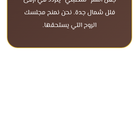
جعل اسم “شطبلي” يتردد في أرقى
فلل شمال جدة. نحن نمنح مجلسك
الروح التي يستحقها.