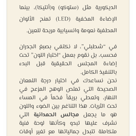
الديكورية مثل (ستوكو) و(أنتيكا)، بينما
الإضاءة المخفية (LED) تمنح الألوان
المطفية نعومة وانسيابية مريحة للعين.
في “شطبلي”، لا نكتفي بصبغ الجدران
فحسب، بل نقوم بعمل “اختبار اللون” تحت
إضاءة المجلس الحقيقية قبل البدء
بالتنفيذ الكامل.
نحن نساعدك في اختيار درجة اللمعان
الصحيحة التي تمتص الوهج المزعج في
النهار، وتعطي بريقاً فخماً في المساء
تحت الثريات. هذا التناغم بين الضوء واللون
هو ما يجعل
مجالس الحمدانية
التي
نشرف عليها تبدو وكأنها لوحة فنية
متكاملة تتبدل جمالياتها مع تغير أوقات