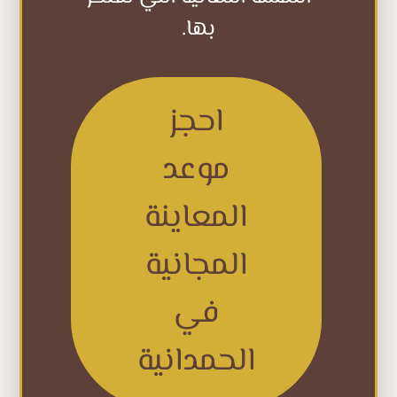
بها.
احجز
موعد
المعاينة
المجانية
في
الحمدانية