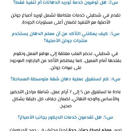
س2: هل توفرون خدمة توريد الدهانات أم تنفيذ فقط؟
نقدم في شطبلي خدمات متكاملة تشمل توريد أصباغ جوتن
الأصلية مع التنفيذ لضمان أعلى مستويات الجودة.
س3: كيف يمكنني التأكد من أن معلم الدهان يستخدم
منتجات جوتن الأصلية؟
في شطبلي، نحضر العلب مغلقة إلى موقع العمل ونقوم
بفتحها أمام العميل، كما يمكنكم التأكد من الباركود الموجود
على عبوات جوتن.
س4: كم تستغرق عملية دهان شقة متوسطة المساحة؟
عادة ما تستغرق من 5 إلى 7 أيام عمل، شاملة مراحل التحضير
والأساس والوجه النهائي، لضمان جفاف كل طبقة بشكل
صحيح.
س5: هل تقدمون خدمات الديكور بجانب الأصباغ؟
نعم،
معلم اصباغ جوتن جدة
لدينا محترف في دمج الديكورات