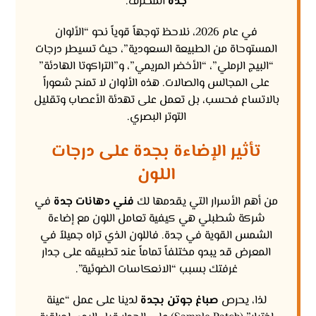
جدة
المحترف.
في عام 2026، نلاحظ توجهاً قوياً نحو “الألوان
المستوحاة من الطبيعة السعودية”، حيث تسيطر درجات
“البيج الرملي”، “الأخضر المريمي”، و”التراكوتا الهادئة”
على المجالس والصالات. هذه الألوان لا تمنح شعوراً
بالاتساع فحسب، بل تعمل على تهدئة الأعصاب وتقليل
التوتر البصري.
تأثير الإضاءة بجدة على درجات
اللون
من أهم الأسرار التي يقدمها لك
فني دهانات جدة
في
شركة شطبلي هي كيفية تعامل اللون مع إضاءة
الشمس القوية في جدة. فاللون الذي تراه جميلاً في
المعرض قد يبدو مختلفاً تماماً عند تطبيقه على جدار
غرفتك بسبب “الانعكاسات الضوئية”.
لذا، يحرص
صباغ جوتن بجدة
لدينا على عمل “عينة