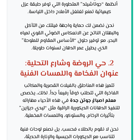
أنظمة “جوتاشيلد” المتطورة التي توفر طبقة عزل
كيميائية تمنع تغلغل الأملاح داخل اللياسة.
نحن نضمن لك حماية واجهة فيلتك من التآكل
والبهتان الناتج عن الانعكاس الضوئي القوي لمياه
البحر، مع توفير حلول “الأساس المقاوم للملوحة”
الذي يطيل عمر الدهان لسنوات طويلة.
2. حي الروضة وشارع التحلية:
عنوان الفخامة واللمسات الفنية
تتميز هذه المناطق بالفيلات القصرية والمكاتب
الفاخرة التي تتطلب ذوقاً رفيعاً جداً. لذلك، يخصص
معلم اصباغ جوتن جدة
في هذه الأحياء مهاراته
لتنفيذ الدهانات الديكورية الراقية مثل “ليدي ديزاين”
بتأثيرات الرخام، والستوكو، واللمسات المخملية.
نحن لا نقوم بالطلاء فحسب، بل نصنع لوحات فنية
تتناسب مع الديكورات الجبسية والإنارة الحديثة،