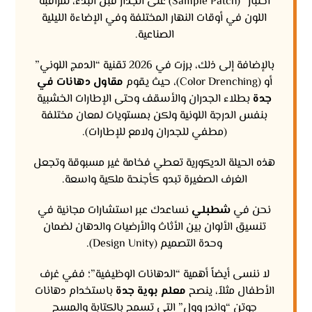
اختبار” (Sample Patch) على الجدار قبل البدء، لمراقبة
اللون في أوقات النهار المختلفة وفي الإضاءة الليلية
الصناعية.
بالإضافة إلى ذلك، برزت في 2026 تقنية “الدمج اللوني”
أو (Color Drenching)، حيث يقوم
مقاول دهانات في
جدة
بطلاء الجدران والأسقف وحتى الإطارات الخشبية
بنفس الدرجة اللونية ولكن بمستويات لمعان مختلفة
(مطفي للجدران ولامع للإطارات).
هذه الحيلة الديكورية تعطي فخامة غير مسبوقة وتجعل
الغرف الصغيرة تبدو كأجنحة ملكية واسعة.
نحن في
شطبلي
نساعدك عبر استشارات مجانية في
تنسيق الألوان بين الأثاث والأرضيات والدهان لضمان
وحدة التصميم (Design Unity).
لا ننسى أيضاً أهمية “الدهانات الوظيفية”؛ ففي غرف
الأطفال مثلاً، ينصح
معلم بوية جدة
باستخدام دهانات
جوتن “واندر وول” التي تسمح بالكتابة والمسح