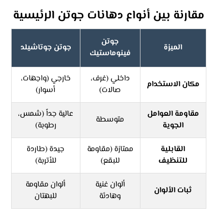
مقارنة بين أنواع دهانات جوتن الرئيسية
جوتن
الميزة
جوتن جوتاشيلد
فينوماستيك
داخلي (غرف،
خارجي (واجهات،
مكان الاستخدام
صالات)
أسوار)
مقاومة العوامل
عالية جداً (شمس،
متوسطة
الجوية
رطوبة)
القابلية
ممتازة (مقاومة
جيدة (طاردة
للتنظيف
للبقع)
للأتربة)
ألوان غنية
ألوان مقاومة
ثبات الألوان
وهادئة
للبهتان