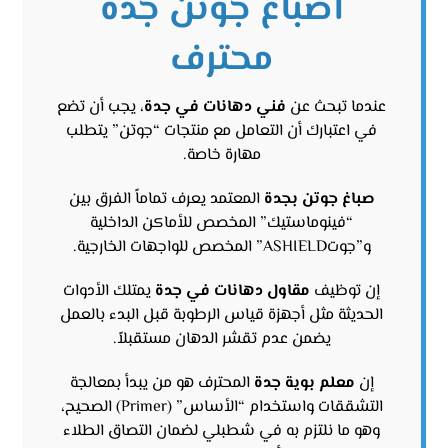
اصباغ جوتن جدة
محترف
عندما تبحث عن
فني دهانات في جدة
، يجب أن تضع
في اعتبارك أن التعامل مع منتجات “جوتن” يتطلب
مهارة خاصة.
صباغ جوتن بجدة
المعتمد يعرف تماماً الفرق بين
“فينوماستيك” المخصص للأماكن الداخلية
و”جوتASHIELD” المخصص للواجهات الخارجية.
إن توظيف
مقاول دهانات في جدة
يمتلك الأدوات
الحديثة مثل أجهزة قياس الرطوبة قبل البدء بالعمل
يضمن عدم تقشر الدهان مستقبلاً.
إن
معلم بوية جدة
المحترف هو من يبدأ بمعالجة
التشققات واستخدام “الأساس” (Primer) الصحيح،
وهو ما نلتزم به في شطبلي لضمان التصاق الطلاء