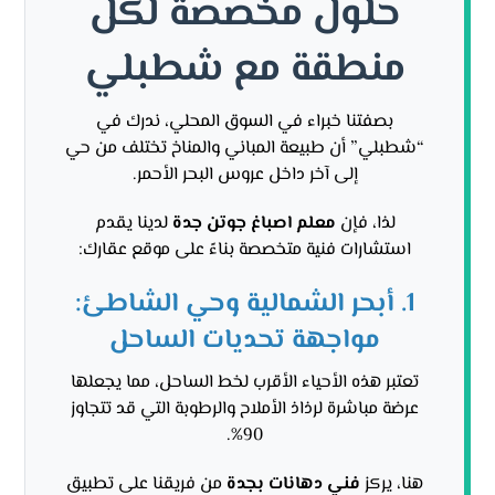
حلول مخصصة لكل
منطقة مع شطبلي
بصفتنا خبراء في السوق المحلي، ندرك في
“شطبلي” أن طبيعة المباني والمناخ تختلف من حي
إلى آخر داخل عروس البحر الأحمر.
لذا، فإن
معلم اصباغ جوتن جدة
لدينا يقدم
استشارات فنية متخصصة بناءً على موقع عقارك:
1. أبحر الشمالية وحي الشاطئ:
مواجهة تحديات الساحل
تعتبر هذه الأحياء الأقرب لخط الساحل، مما يجعلها
عرضة مباشرة لرذاذ الأملاح والرطوبة التي قد تتجاوز
90%.
هنا، يركز
فني دهانات بجدة
من فريقنا على تطبيق