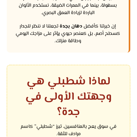
بسهولة، بينما في الممرات الضيقة، نستخدم الألوان
الباردة لزيادة العمق البصري.
إن خبرتنا كأفضل
دهان بجدة
تجعلنا لا ننظر للجدار
كسطح أصم، بل كعنصر حيوي يؤثر على مزاجك اليومي
وطاقة منزلك.
لماذا شطبلي هي
وجهتك الأولى في
جدة؟
في سوق يعج بالمنافسين، تبرز “شطبلي” كاسم
مرادف للثقة.