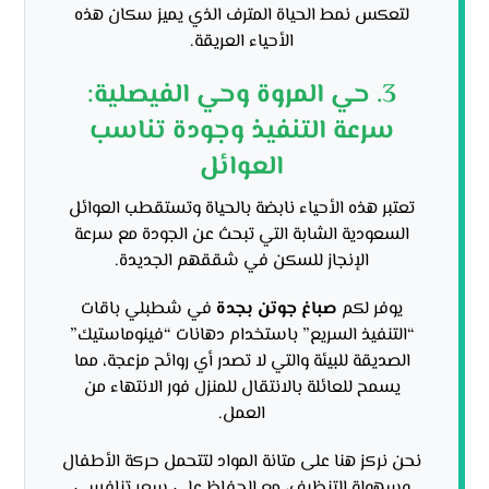
لتعكس نمط الحياة المترف الذي يميز سكان هذه
الأحياء العريقة.
3. حي المروة وحي الفيصلية:
سرعة التنفيذ وجودة تناسب
العوائل
تعتبر هذه الأحياء نابضة بالحياة وتستقطب العوائل
السعودية الشابة التي تبحث عن الجودة مع سرعة
الإنجاز للسكن في شققهم الجديدة.
يوفر لكم
صباغ جوتن بجدة
في شطبلي باقات
“التنفيذ السريع” باستخدام دهانات “فينوماستيك”
الصديقة للبيئة والتي لا تصدر أي روائح مزعجة، مما
يسمح للعائلة بالانتقال للمنزل فور الانتهاء من
العمل.
نحن نركز هنا على متانة المواد لتتحمل حركة الأطفال
وسهولة التنظيف، مع الحفاظ على سعر تنافسي