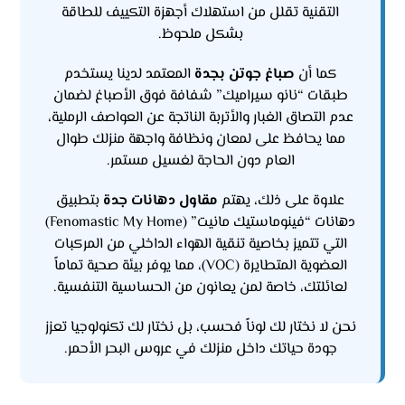
التقنية تقلل من استهلاك أجهزة التكييف للطاقة
بشكل ملحوظ.
كما أن
صباغ جوتن بجدة
المعتمد لدينا يستخدم
طبقات “نانو سيراميك” شفافة فوق الأصباغ لضمان
عدم التصاق الغبار والأتربة الناتجة عن العواصف الرملية،
مما يحافظ على لمعان ونظافة واجهة منزلك طوال
العام دون الحاجة لغسيل مستمر.
علاوة على ذلك، يهتم
مقاول دهانات جدة
بتطبيق
دهانات “فينوماستيك مانيت” (Fenomastic My Home)
التي تتميز بخاصية تنقية الهواء الداخلي من المركبات
العضوية المتطايرة (VOC)، مما يوفر بيئة صحية تماماً
لعائلتك، خاصة لمن يعانون من الحساسية التنفسية.
نحن لا نختار لك لوناً فحسب، بل نختار لك تكنولوجيا تعزز
جودة حياتك داخل منزلك في عروس البحر الأحمر.