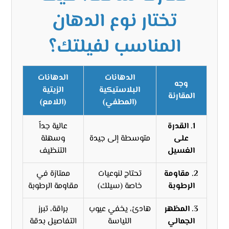
تختار نوع الدهان
المناسب لفيلتك؟
الدهانات
الدهانات
وجه
البلاستيكية
الزيتية
المقارنة
(المطفي)
(اللامع)
1. القدرة
عالية جداً
على
متوسطة إلى جيدة
وسهلة
الغسيل
التنظيف
2. مقاومة
تحتاج لنوعيات
ممتازة في
الرطوبة
خاصة (سيلك)
مقاومة الرطوبة
3. المظهر
هادئ، يخفي عيوب
براقة، تبرز
الجمالي
اللياسة
التفاصيل بدقة