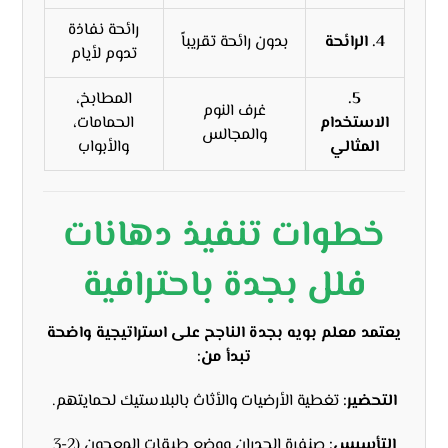
رائحة نفاذة
4. الرائحة
بدون رائحة تقريباً
تدوم لأيام
5.
المطابخ،
غرف النوم
الاستخدام
الحمامات،
والمجالس
المثالي
والأبواب
خطوات تنفيذ دهانات
فلل بجدة باحترافية
يعتمد معلم بويه بجدة الناجح على استراتيجية واضحة
تبدأ من:
التحضير:
تغطية الأرضيات والأثاث بالبلاستيك لحمايتهم.
التأسيس:
صنفرة الجدران ووضع طبقات المعجون (2-3