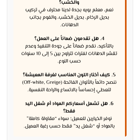
والخشب؟
نعم، معلم بويه بجدة لدينا محترف في تركيب
بديل الرخام، بديل الخشب، والفوم بجانب
الدهانات.
4. هل تقدمون ضماناً على العمل؟
بالتأكيد، نقدم ضماناً على جودة التنفيذ وعدم
تقشر الدهانات لفترات تتراوح بين 5 إلى 10 سنوات
حسب النوع.
5. كيف أختار اللون المناسب لغرفة المعيشة؟
ننصح دائماً بالألوان الفاتحة (Off-white, Greige)
لتعطي إحساساً بالاتساع والراحة النفسية.
6. هل تشمل أسعاركم المواد أم شغل اليد
فقط؟
نوفر الخيارين للعميل؛ سواء “مقاولة كاملة”
بالمواد أو “شغل يد” فقط حسب رغبة العميل.