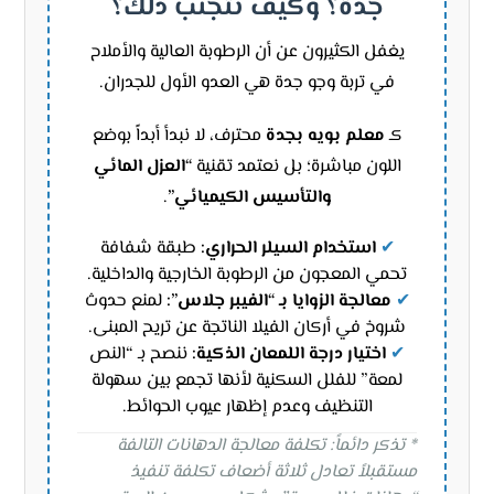
جدة؟ وكيف نتجنب ذلك؟
يغفل الكثيرون عن أن الرطوبة العالية والأملاح
في تربة وجو جدة هي العدو الأول للجدران.
كـ
معلم بويه بجدة
محترف، لا نبدأ أبداً بوضع
اللون مباشرة؛ بل نعتمد تقنية
“العزل المائي
والتأسيس الكيميائي”
.
✔
استخدام السيلر الحراري:
طبقة شفافة
تحمي المعجون من الرطوبة الخارجية والداخلية.
✔
معالجة الزوايا بـ “الفيبر جلاس”:
لمنع حدوث
شروخ في أركان الفيلا الناتجة عن تريح المبنى.
✔
اختيار درجة اللمعان الذكية:
ننصح بـ “النص
لمعة” للفلل السكنية لأنها تجمع بين سهولة
التنظيف وعدم إظهار عيوب الحوائط.
* تذكر دائماً: تكلفة معالجة الدهانات التالفة
مستقبلاً تعادل ثلاثة أضعاف تكلفة تنفيذ