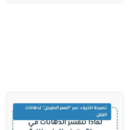
نصيحة الخبراء: سر “العمر الطويل” لدهانات
الفلل
لماذا تتقشر الدهانات في