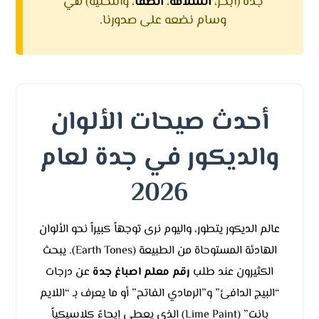
جدة (أبحر،
السلامه
،
الصفا
، والتحلية) هي
وسام نضعه على صدورنا.
أحدث صيحات الألوان
والديكور في جدة لعام
2026
عالم الديكور يتطور، واليوم نرى توجهاً كبيراً نحو الألوان
الهادئة المستوحاة من الطبيعة (Earth Tones). يبحث
الكثيرون عند طلب
رقم معلم اصباغ جدة
عن درجات
“البيج الدافئ” و”الرمادي الفاتح” أو ما يعرف بـ “اللايم
بانت” (Lime Paint) الذي يعطي إيحاءً كلاسيكياً