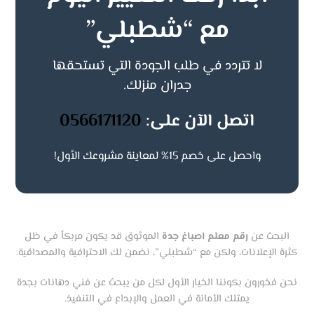
مع “شطبلي”
لا تتردد في طلب الجودة التي تستحقها
جدران منزلك.
اتصل الآن على:
0566171120
واحصل على خصم 15% لمعاينة مشروعك الأول!
البحث عن
رقم معلم اصباغ جدة
الموثوق قد يكون مربكاً في ظل
كثرة الإعلانات، ولكن مع “شطبلي”، نضمن لك الاحترافية والمصداقية.
نحن فخورون بكوننا الخيار الأول لكل من يبحث عن فني دهانات بجدة
يمتلك الأمانة في العمل والإبداع في التنفيذ.