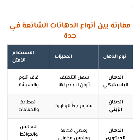
مقارنة بين أنواع الدهانات الشائعة في
جدة
الاستخدام
نوع الدهان
المميزات
الأمثل
الدهان
سهل التنظيف،
غرف النوم
البلاستيكي
ألوان لا حصر لها
والمعيشة
الدهان
المطابخ
مقاوم جداً للرطوبة
الزيتي
والحمامات
المجالس
الدهان
يعطي فخامة
والحوائط
الديكوري
وملمس مخملي