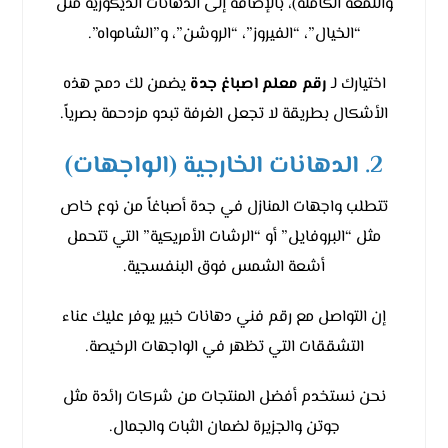
واللمعة الكاملة)، بالإضافة إلى الدهانات الديكورية مثل
“الخيال”، “الفيروز”، “الروشن”، و”الشامواه”.
اختيارك لـ
رقم معلم اصباغ جدة
يضمن لك دمج هذه
الأشكال بطريقة لا تجعل الغرفة تبدو مزدحمة بصرياً.
2. الدهانات الخارجية (الواجهات)
تتطلب واجهات المنازل في جدة أصباغاً من نوع خاص
مثل “البروفايل” أو “الرشات الأمريكية” التي تتحمل
أشعة الشمس فوق البنفسجية.
إن التواصل مع رقم فني دهانات خبير يوفر عليك عناء
التشققات التي تظهر في الواجهات الرخيصة.
نحن نستخدم أفضل المنتجات من شركات رائدة مثل
جوتن والجزيرة لضمان الثبات والجمال.