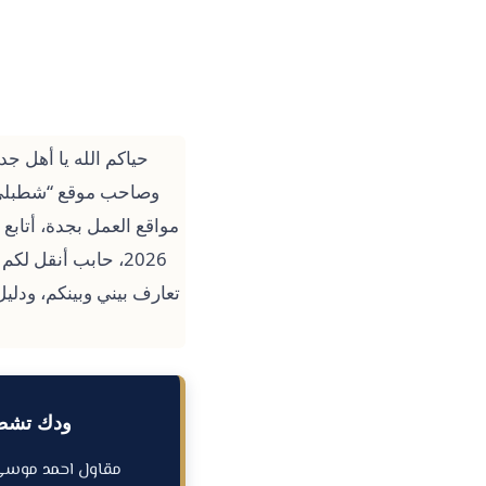
حياكم الله يا أهل ج
مواقع العمل بجدة، أتابع
2026، حابب أنقل 
تعارف بيني وبينكم، ودلي
ودك تشطب 
مقاول احمد موسي