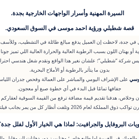
السيرة المهنية وأسرار الواجهات الخارجية بجدة.
قصة شطبلي ورؤية احمد موسى في السوق السعودي.
 في جدة، لاحظت إن العميل يدفع مبالغ طائلة في التشطيب، وللأسف ب
ة أو بهتان اللون بسبب الرطوبة العالية والحرارة العالية اللي تميز جونا 
س شركة “شطبلي”؛ علشان نغير هذا الواقع ونقدم شغل هندسي احتراف
بدون ما يتأثر بالرطوبة أو الأملاح البحرية.
موسي
على الإشراف اليومي والمباشر على العمالة وفحص جدران اللياسة 
جفافها تمامًا قبل البدء في أي خطوة صبغ أو معجون.
 وخلاص، هدفنا تقديم قيمة مضافة ترفع من القيمة السوقية لعقاركم 
كب ذوق المملكة لعام 2026 وتلفت أنظار كل من يمر بجانب فيلتكم.
ويات البروفايل والجرافيت: لماذا هي الخيار الأول لفلل جدة؟
 والعمائر في الغربية لها طابع خاص؛ وهنا يبرز دور دهانات البروفايل 