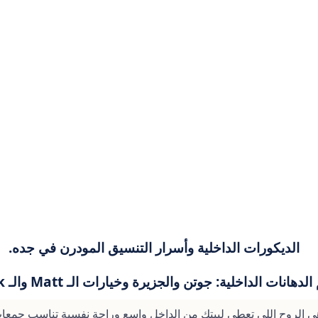
الديكورات الداخلية وأسرار التنسيق المودرن في جده.
لدهانات الداخلية: جوتن والجزيرة وخيارات الـ Matt والـ Silk.
 هي الروح اللي تعطي لبيتك من الداخل واسع وراحة نفسية تناسب جمعا