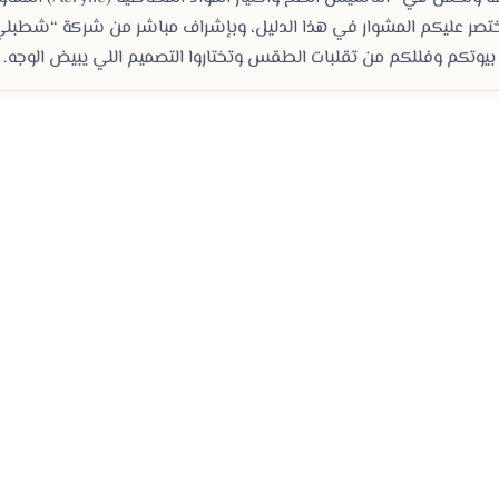
صر عليكم المشوار في هذا الدليل، وبإشراف مباشر من شركة “شطبلي
بيوتكم وفللكم من تقلبات الطقس وتختاروا التصميم اللي يبيض الوجه.