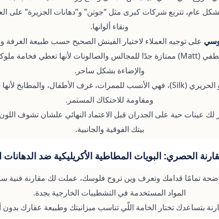
كل عام، تتربع شركات كبرى مثل “جوتن” و”دهانات الجزيرة” على ال
ونقاء ألوانها.
موسي
على توجيه العملاء لاختيار الفينش الصحيح حسب طبيعة الغرفة وا
سبيل المثال، خيارات المطفي (Matt) ممتازة جدًا للمجالس والصالونات لأنها تعطي 
والإضاءة بشكل ساحر.
أما خيارات ربع اللمعة أو الحريري (Silk)، فهي الأنسب للممرات، غرف الأطفال، وال
ومقاومة للاحتكاك المستمر.
لك عينات حية على الجدران قبل الاعتماد النهائي علشان تشوف اللون
بيتك الفوقية والجانبية.
ارنة الحصري: البويات المطاطية الأكريليكية ضد الدهانات ال
حة تمامًا قدامك وتعرف وين تروح فلوسك، عملت لك مقارنة فنية سر
المواد المستخدمة في التشطيبات الخارجية بجدة.
ارنة بتساعدك تختار الخامة اللّي تناسب ميزانيتك وطبيعة عقارك بدون أ