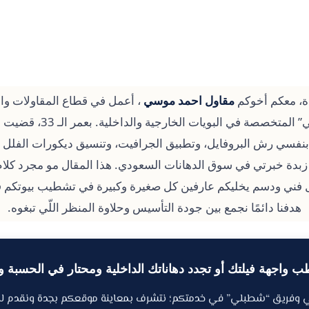
دة، معكم أخوكم
مقاول احمد موسي
، أعمل في قطاع المقاولات وا
وصاحب موقع “شطبلي” المتخصصة
 بنفسي رش البروفايل، وتطبيق الجرافيت، وتنسيق ديكورات الفلل و
لكم زبدة خبرتي في سوق الدهانات السعودي. هذا المقال مو مجرد كلا
ل فني ودسم يخليكم عارفين كل صغيرة وكبيرة في تشطيب بيوتكم قب
هدفنا دائمًا نجمع بين جودة التأسيس وحلاوة المنظر اللّي تبغوه.
واجهة فيلتك أو تجدد دهاناتك الداخلية ومحتار في الحسبة و
 وفريق “شطبلي” في خدمتكم؛ نتشرف بمعاينة موقعكم بجدة ونقدم ل