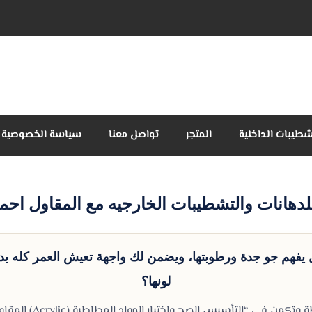
شطيبات الداخلية
المتجر
تواصل معنا
سياسة الخصوصية
للدهانات والتشطيبات الخارجيه مع المقاول اح
يفهم جو جدة ورطوبتها، ويضمن لك واجهة تعيش العمر كله بدو
لونها؟
من في “التأسيس الصح واختيار المواد المطاطية (Acrylic) المقاومة للملوحة”.