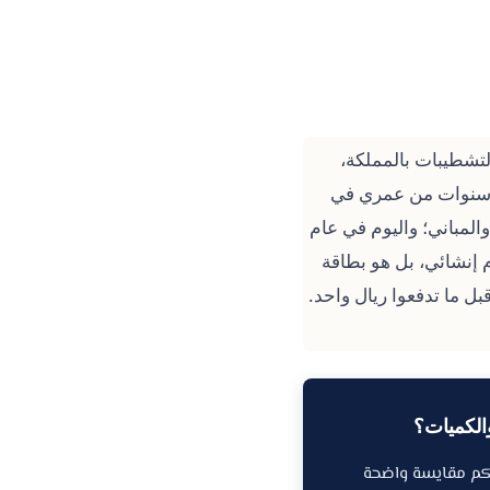
لتشطيبات بالمملكة،
 في البويات الخارجية والداخلية. بعمر الـ 33، قضيت سنوات من عمري في
المباني؛ واليوم في عام
م إنشائي، بل هو بطاقة
ل ما تدفعوا ريال واحد.
الكميات؟
كم مقايسة واضحة