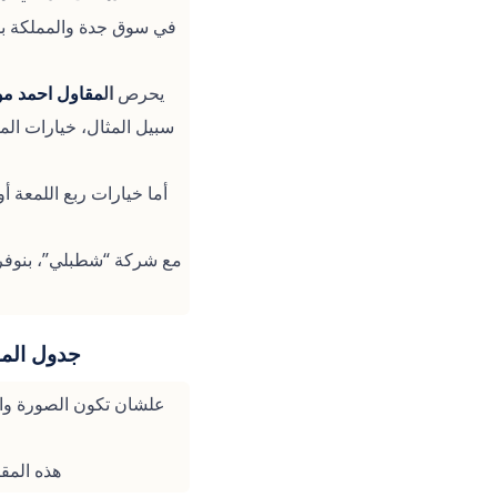
في سوق جدة والمملكة بش
يحرص
ال
مقاول احمد 
مع شركة “شطبلي”، بنوفر 
جدول المق
علشان تكون الصورة واض
هذه المق