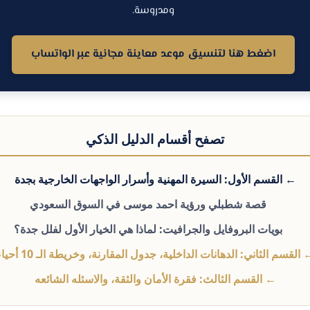
ومدروسة.
اضغط هنا لتنسيق موعد معاينة مجانية عبر الواتساب
تصفح أقسام الدليل الذكي
← القسم الأول: السيرة المهنية وأسرار الواجهات الخارجية بجدة
قصة شطبلي ورؤية احمد موسى في السوق السعودي
بويات البروفايل والجرافيت: لماذا هي الخيار الأول لفلل جدة؟
القسم الثاني: الدهانات الداخلية، جدول المقارنة، وخريطة الـ 10 أحياء
← القسم الثالث: فقرة الأمان والثقة، والاسئله الشائعه