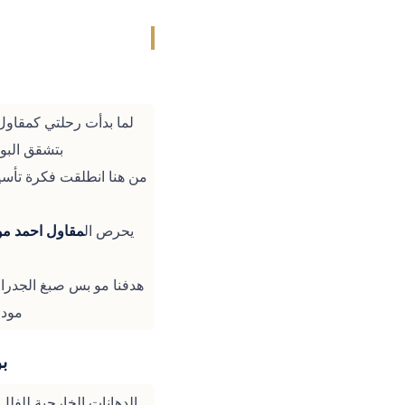
لما بدأت رحلتي كمقاول
بتشقق البوي
من هنا انطلقت فكرة تأسي
يحرص ال
مقاول احمد 
هدفنا مو بس صبغ الجدران
مودرن توا
ب
الدهانات الخارجية للفلل