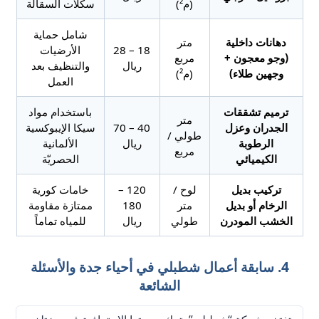
(م²)
سكلات السقالة
شامل حماية
دهانات داخلية
متر
18 – 28
الأرضيات
(وجو معجون +
مربع
ريال
والتنظيف بعد
وجهين طلاء)
(م²)
العمل
ترميم تشققات
باستخدام مواد
متر
الجدران وعزل
40 – 70
سيكا الإيبوكسية
طولي /
الرطوبة
ريال
الألمانية
مربع
الكيميائي
الحصريّة
تركيب بديل
لوح /
120 –
خامات كورية
الرخام أو بديل
متر
180
ممتازة مقاومة
الخشب المودرن
طولي
ريال
للمياه تماماً
4. سابقة أعمال شطبلي في أحياء جدة والأسئلة
الشائعة