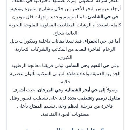
تفتخر شركة “شطبلي” بترك بصمتها الاحترافية في مختلف
أرجاء عروس البحر الأحمر من خلال مشاريع متميزة ونوعية.
في
حي الشاطئ
، قمنا بترميم وتجديد واجهات فلل مودرن
كاملة باستخدام الرشات المطاطية المقاومة للملوحة البحرية
العالية بنجاح.
أما في
حي الحمراء
، فقد نفذنا دهانات داخلية وديكورات بديل
الرخام الفاخرة للعديد من المكاتب والشركات التجارية
الكبرى.
وفي
حي النعيم
و
حي السامر
، تولى فريقنا معالجة الرطوبة
الجدارية العميقة وإعادة طلاء المباني السكنية بألوان عصرية
خلابة.
وصولاً إلى
حي أبحر الشمالية
و
حي المرجان
، حيث أشرف
مقاول ترميم وتشطيب بجدة
لدينا على تشطيب قصور وفلل
فاخرة من مرحلة العظم وحتى تسليم المفتاح بأعلى
مستويات الجودة الفندقية.