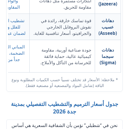
ابتكارات مستمرة مثل دهانات
والواجهات 
(Jazeera)
مقاومة للحريق.
المقاومة ل
دهانات
قوة تماسك خارقة، رائدة في
تشطيب الواجه
عسيب
نقوش البروفايل الخارجي
للفلل والعما
(Asseeb)
والجرافيتو، أسعار تنافسية للغاية.
لضمان عمر اف
المباني التجار
دهانات
جودة صناعية أوربية، مقاومة
الضخمة، والمن
سيجما
كيميائية عالية، حماية فائقة
جداً من الب
(Sigma)
للخرسانة من التآكل والأملاح.
جغراف
* ملاحظة: الأسعار قد تختلف نسبياً حسب الكميات المطلوبة ونوع
الباقة (شامل المواد والمصنعية أو مصنعية فقط).
جدول أسعار الترميم والتشطيب التفصيلي بمدينة
جدة 2026
نحن في “شطبلي” نؤمن بأن الشفافية السعرية هي أساس