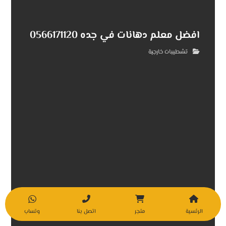
افضل معلم دهانات في جده 0566171120
تشطيبات خارجية
الرئسية
متجر
اتصل بنا
وتساب