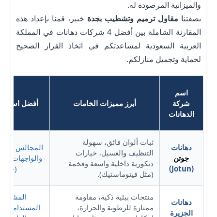
والميزانية المرصودة له.
بصفتنا
مقاول ترميم وتشطيب بجدة
خبير، قمنا بإعداد هذه
المقارنة الشاملة بين أفضل 4 شركات دهانات في المملكة
العربية السعودية لمساعدتكم في اتخاذ القرار الصحيح
لحماية وتجميل منازلكم.
اسم
شركة
أبرز مميزات الخامات
أفضل استخدا
الدهانات
ثبات ألوان فائق، سهولة
دهانات
المجالس والصال
التنظيف والغسيل، خيارات
جوتن
والواجهات الخا
ديكورية داخلية واسعة وفخمة
(Jotun)
(جوتشي
(مثل فينوماستيك).
منتجات بيئية ذكية، مقاومة
المشاريع 
دهانات
ممتازة للرطوبة والحرارة،
المستدامة، غ
الجزيرة