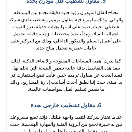
5. مقاول تشطيب فلل مودرن بجدة
تحتاج الفلل المودرن رؤية فنية دقيقة تجمع بين البساطة
والرقي، وذلك ما يبرع فيه مقاول ترميم وتشطيب لدى شركة
شطبلي، حيث يعتمد على استراتيجيات حديثة تعزز القيمة
الجمالية للفيلا، ويبدأ بتنفيذ مخططات زمنية دقيقة تشتمل
على أعمال العظم والديكور الداخلي، وذلك مع التركيز على
خامات عصرية تتحمل مناخ جدة.
كما يدرك أهمية المساحات المفتوحة والإضاءة الذكية، لذلك
ينفذ هذه التفاصيل بدقة عالية تضمن النتيجة التي تحلم بها،
فعند البحث عن مقاول ترميم خبير، فأنت تضع استثمارك في
يد أمينة، حيث إننا نطبق أحدث أساليب إدارة المشاريع، وذلك
ما يضمن تسليم الفلل بمواصفات عالمية.
6. مقاول تشطيب خارجى بجدة
عندما تختار شركتنا لتنفيذ واجهة فيلتك، فإنك تضع مشروعك
بين يد خبيرة تجمع بين الرؤية الفنية والمهارة الهندسية، حيث
يتميز مقاول التشطيب الخارجي لديها بما يلي: