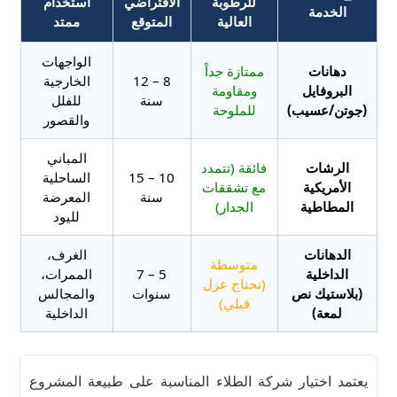
للرطوبة
الافتراضي
استخدام
الخدمة
العالية
المتوقع
ممتد
الواجهات
دهانات
ممتازة جداً
8 – 12
الخارجية
البروفايل
ومقاومة
سنة
للفلل
(جوتن/عسيب)
للملوحة
والقصور
المباني
الرشات
فائقة (تتمدد
10 – 15
الساحلية
الأمريكية
مع تشققات
سنة
المعرضة
المطاطية
الجدار)
لليود
الدهانات
الغرف،
متوسطة
الداخلية
5 – 7
الممرات،
(تحتاج عزل
(بلاستيك نص
سنوات
والمجالس
قبلي)
لمعة)
الداخلية
يعتمد اختيار شركة الطلاء المناسبة على طبيعة المشروع