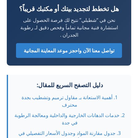
هل تخطط لتجديد بيتك أو مكتبك قريباً؟
نحن في “شطبلي” نتيح لك فرصة الحصول على
استشارة فنية مجانية تماماً وفحص دقيق لـ رطوبة
الجدران .
تواصل معنا الآن واحجز موعد المعاينة المجانية
دليل التصفح السريع للمقال:
1. أهمية الاستعانة بـ مقاول ترميم وتشطيب بجدة
محترف
2. خدمات الدهانات الخارجية والداخلية ومعالجة الرطوبة
في جدة
3. جدول مقارنة المواد وجدول الأسعار التفصيلي في