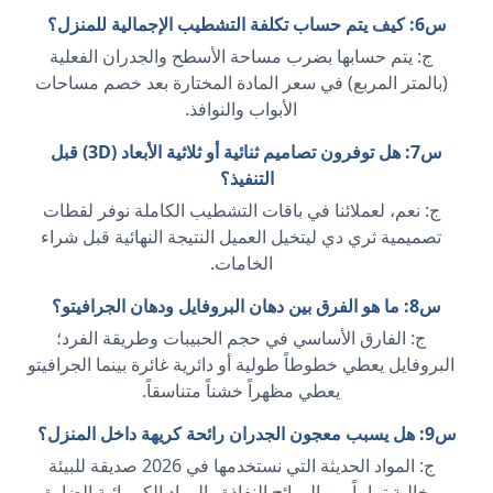
س6: كيف يتم حساب تكلفة التشطيب الإجمالية للمنزل؟
ج: يتم حسابها بضرب مساحة الأسطح والجدران الفعلية
(بالمتر المربع) في سعر المادة المختارة بعد خصم مساحات
الأبواب والنوافذ.
س7: هل توفرون تصاميم ثنائية أو ثلاثية الأبعاد (3D) قبل
التنفيذ؟
ج: نعم، لعملائنا في باقات التشطيب الكاملة نوفر لقطات
تصميمية ثري دي ليتخيل العميل النتيجة النهائية قبل شراء
الخامات.
س8: ما هو الفرق بين دهان البروفايل ودهان الجرافيتو؟
ج: الفارق الأساسي في حجم الحبيبات وطريقة الفرد؛
البروفايل يعطي خطوطاً طولية أو دائرية غائرة بينما الجرافيتو
يعطي مظهراً خشناً متناسقاً.
س9: هل يسبب معجون الجدران رائحة كريهة داخل المنزل؟
ج: المواد الحديثة التي نستخدمها في 2026 صديقة للبيئة
وخالية تماماً من الروائح النفاذة والمواد الكيميائية الضارة