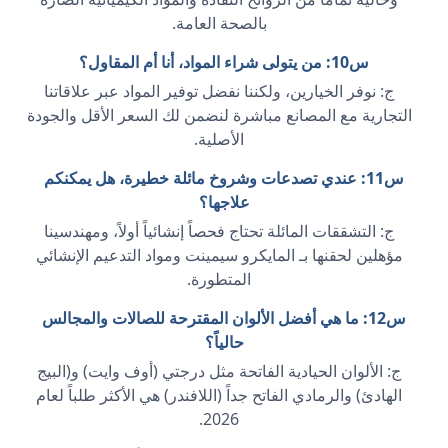
بالصحة العامة.
س10: من يتولى شراء المواد، أنا أم المقاول؟
ج: نوفر الخيارين، ولكننا نفضل توفير المواد عبر علاقاتنا
التجارية مع المصانع مباشرة لنضمن لك السعر الأقل والجودة
الأصلية.
س11: عندي تصدعات وشروخ مائلة خطيرة، هل يمكنكم
علاجها؟
ج: التشققات المائلة تحتاج فحصاً إنشائياً أولاً، ومهندسينا
مؤهلين لحقنها بـ المايكرو سيمينت ومواد التدعيم الإنشائي
المتطورة.
س12: ما هي أفضل الألوان المقترحة للصالات والمجالس
حالياً؟
ج: الألوان الحيادية الفاتحة مثل درجتي (أوف وايت) و(البيج
الهادئ) والرمادي الفاتح جداً (اللافندر) هي الأكثر طلباً لعام
2026.