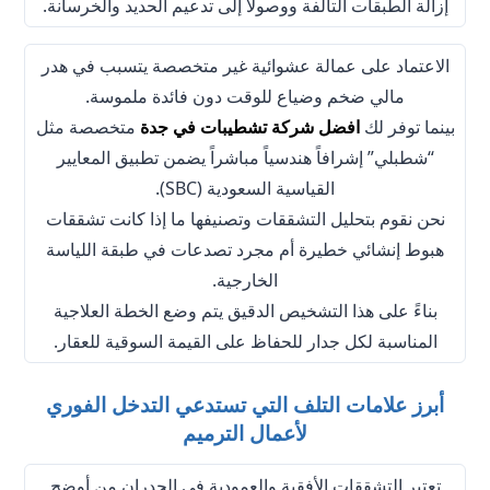
إزالة الطبقات التالفة ووصولاً إلى تدعيم الحديد والخرسانة.
الاعتماد على عمالة عشوائية غير متخصصة يتسبب في هدر
مالي ضخم وضياع للوقت دون فائدة ملموسة.
بينما توفر لك
افضل
شركة تشطيبات في جدة
متخصصة مثل
“شطبلي” إشرافاً هندسياً مباشراً يضمن تطبيق المعايير
القياسية السعودية (SBC).
نحن نقوم بتحليل التشققات وتصنيفها ما إذا كانت تشققات
هبوط إنشائي خطيرة أم مجرد تصدعات في طبقة اللياسة
الخارجية.
بناءً على هذا التشخيص الدقيق يتم وضع الخطة العلاجية
المناسبة لكل جدار للحفاظ على القيمة السوقية للعقار.
أبرز علامات التلف التي تستدعي التدخل الفوري
لأعمال الترميم
تعتبر التشققات الأفقية والعمودية في الجدران من أوضح